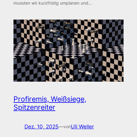
mussten wir kurzfristig umplanen und…
Profiremis, Weißsiege,
Spitzenreiter
Dez. 10, 2025
—
Uli Weller
von