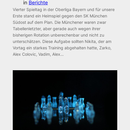
in
Berichte
Vierter Spieltag in der Oberliga Bayern und für unsere
Erste stand ein Heimspiel gegen den SK München
Südost auf dem Plan. Die Münchener waren zwar
Tabellenletzter, aber gerade auch wegen ihrer
bisherigen Rotation unberechenbar und nicht zu
unterschätzen. Diese Aufgabe sollten Nikita, der am
Vortag ein starkes Training abgehalten hatte, Zarko,
Alex Colovic, Vadim, Alex…