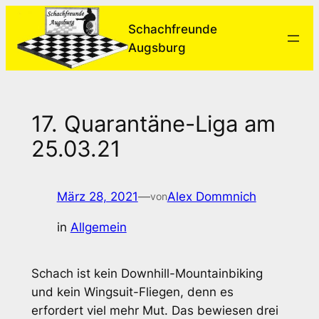
Zum
Schachfreunde
Inhalt
Augsburg
springen
17. Quarantäne-Liga am
25.03.21
März 28, 2021
—
Alex Dommnich
von
in
Allgemein
Schach ist kein Downhill-Mountainbiking
und kein Wingsuit-Fliegen, denn es
erfordert viel mehr Mut. Das bewiesen drei