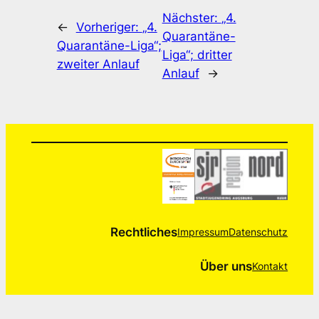
Nächster:
„4.
←
Vorheriger:
„4.
Quarantäne-
Quarantäne-Liga“;
Liga“; dritter
zweiter Anlauf
Anlauf
→
Rechtliches
Impressum
Datenschutz
Über uns
Kontakt