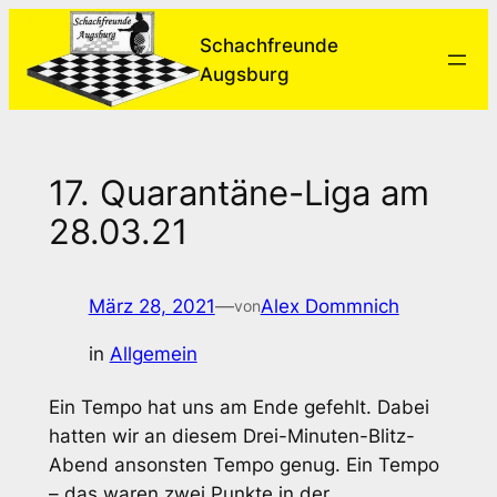
Zum
Schachfreunde
Inhalt
Augsburg
springen
17. Quarantäne-Liga am
28.03.21
März 28, 2021
—
Alex Dommnich
von
in
Allgemein
Ein Tempo hat uns am Ende gefehlt. Dabei
hatten wir an diesem Drei-Minuten-Blitz-
Abend ansonsten Tempo genug. Ein Tempo
– das waren zwei Punkte in der