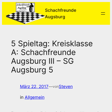
Zum
Schachfreunde
Inhalt
Augsburg
springen
5 Spieltag: Kreisklasse
A: Schachfreunde
Augsburg III – SG
Augsburg 5
März 22, 2017
—
Steven
von
in
Allgemein