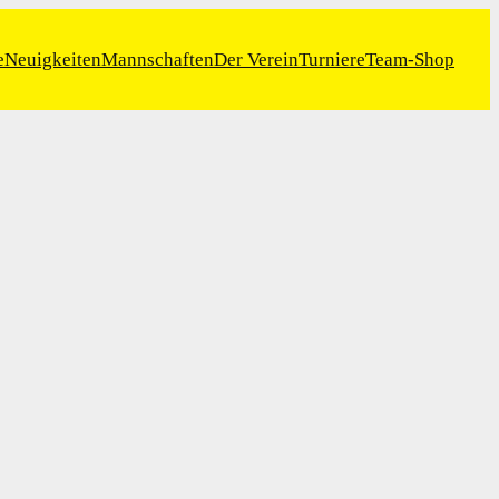
e
Neuigkeiten
Mannschaften
Der Verein
Turniere
Team-Shop