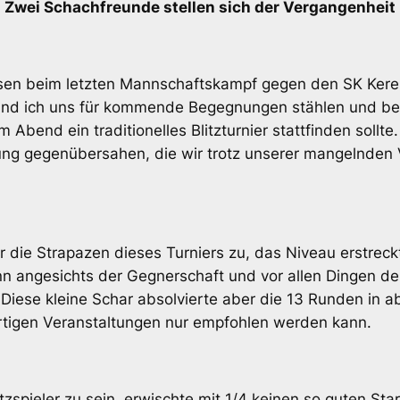
Zwei Schachfreunde stellen sich der Vergangenheit
en beim letzten Mannschaftskampf gegen den SK Keres I
nd ich uns für kommende Begegnungen stählen und bes
Abend ein traditionelles Blitzturnier stattfinden sollt
ung gegenübersahen, die wir trotz unserer mangelnden Vo
r die Strapazen dieses Turniers zu, das Niveau erstreck
denn angesichts der Gegnerschaft und vor allen Dingen 
iese kleine Schar absolvierte aber die 13 Runden in a
rtigen Veranstaltungen nur empfohlen werden kann.
itzspieler zu sein, erwischte mit 1/4 keinen so guten St