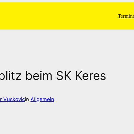
Termin
litz beim SK Keres
r Vuckovic
in
Allgemein