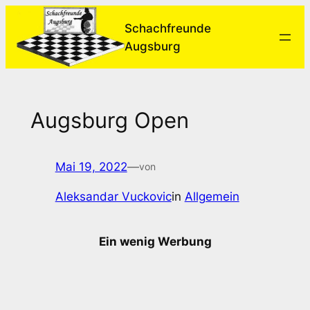
Zum
Schachfreunde
Inhalt
Augsburg
springen
Augsburg Open
Mai 19, 2022
—
von
Aleksandar Vuckovic
in
Allgemein
Ein wenig Werbung