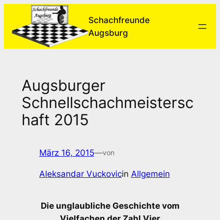
Zum
Schachfreunde
Inhalt
Augsburg
springen
Augsburger
Schnellschachmeistersc
haft 2015
März 16, 2015
—
von
Aleksandar Vuckovic
in
Allgemein
Die unglaubliche Geschichte vom
Vielfachen der Zahl Vier