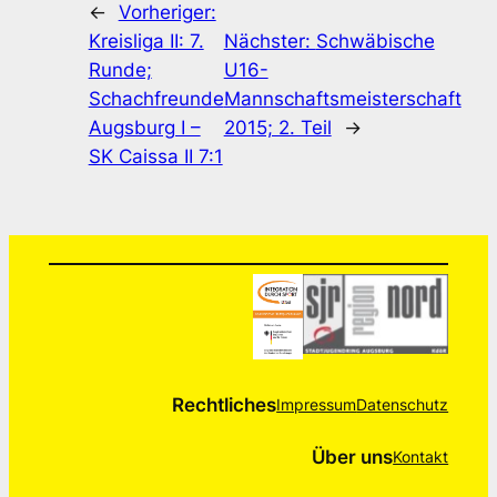
←
Vorheriger:
Kreisliga II: 7.
Nächster:
Schwäbische
Runde;
U16-
Schachfreunde
Mannschaftsmeisterschaft
Augsburg I –
2015; 2. Teil
→
SK Caissa II 7:1
Rechtliches
Impressum
Datenschutz
Über uns
Kontakt