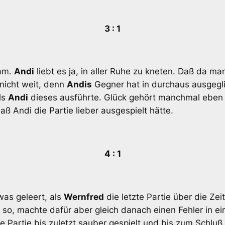
3 : 1
sam.
Andi
liebt es ja, in aller Ruhe zu kneten. Daß da m
 nicht weit, denn
Andis
Gegner hat in durchaus ausgeglic
ls
Andi
dieses ausführte. Glück gehört manchmal eben 
daß Andi die Partie lieber ausgespielt hätte.
4 : 1
was geleert, als
Wernfred
die letzte Partie über die Zei
 so, machte dafür aber gleich danach einen Fehler in e
e Partie bis zuletzt sauber gespielt und bis zum Schluß