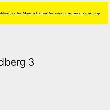
e
Neuigkeiten
Mannschaften
Der Verein
Turniere
Team-Shop
edberg 3