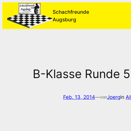
Zum
Schachfreunde
Inhalt
Augsburg
springen
B-Klasse Runde 5:
Feb. 13, 2014
—
Joerg
in
Al
von