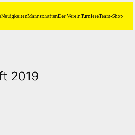
e
Neuigkeiten
Mannschaften
Der Verein
Turniere
Team-Shop
ft 2019