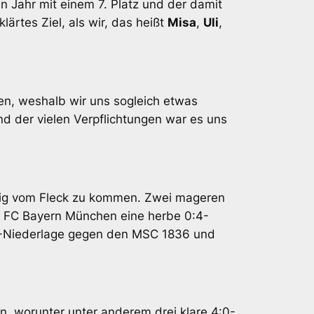
n Jahr mit einem 7. Platz und der damit
ärtes Ziel, als wir, das heißt
Misa
,
Uli
,
en, weshalb wir uns sogleich etwas
d der vielen Verpflichtungen war es uns
chtig vom Fleck zu kommen. Zwei mageren
n FC Bayern München eine herbe 0:4-
:2,5-Niederlage gegen den MSC 1836 und
, worunter unter anderem drei klare 4:0-