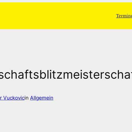
Termin
chaftsblitzmeisterscha
r Vuckovic
in
Allgemein