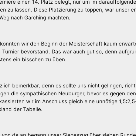
emiere einen 14. Platz belegt, nur um im darauffolgende
n zu lassen. Diese Platzierung zu toppen, war unser erkl
 Weg nach Garching machten.
konnten wir den Beginn der Meisterschaft kaum erwart
 Turnier bevorstand. Das war auch gut so, denn aufgrun
stens ein bisschen zu üben.
lich bemerkbar, denn es sollte uns nicht gelingen, ri
gegen die sympathischen Neuburger, bevor es gegen de
lt kassierten wir im Anschluss gleich eine unnötige 1,5
sland der Tabelle.
nn von da an begann unser Siegeszug über sieben Runden