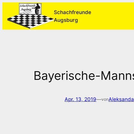
Zum
Schachfreunde
Inhalt
Augsburg
springen
Bayerische-Manns
Apr. 13, 2019
—
Aleksanda
von