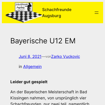
Zum
Schachfreunde
Inhalt
Augsburg
springen
Bayerische U12 EM
Juni 8, 2021
—
Zarko Vuckovic
von
in
Allgemein
Leider gut gespielt
An der Bayerischen Meisterschaft in Bad
Kissingen nahmen, von ursprünglich vier
Schachfreunden, nur zwei teil, namentlich