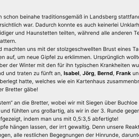
nun schon beinahe traditionsgemäß in Landsberg stattfa
sichtlich war. Dadurch konnte es auch keinerlei Unklarhe
teidiger und Haunstetten teilten, während alle anderen 
attern.
 machten uns mit der stolzgeschwellten Brust eines Ta
n auf, um neue Gipfel zu erklimmen. Ursprünglich woll
ber der Winter mit den für ihn typischen Krankheiten wu
d und traten zu fünft an,
Isabel
,
Jörg
,
Bernd
,
Frank
und
 überlegt hatte, welches wie ein Kartenhaus zusammenbr
r Bretter gäbe!
tem“ an die Bretter, wobei wir mit Siegen über Buchloe 
und fühlten uns großartig, als wir in der 3. Runde gege
gezeigt, indem man uns mit 0,5:3,5 abfertigte!
pfe hängen lassen, der irrt gewaltig. Denn unsere Reakt
ngen, alle restlichen Begegnungen der Hinrunde, darun