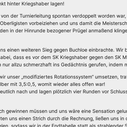
kt hinter Kriegshaber lagen!
 von der Turnierleitung spontan verdoppelt worden war,
 Oberligisten vorbeiziehen und uns damit die Meistersc
den in der Hinrunde bezogener Prügel anmaßend klingen
e uns einen weiteren Sieg gegen Buchloe einbrachte. Wir
abei, dass es vor dem SK Kriegshaber gegen den SK Meri
nur allzu schmerzhaft ins Gedächtnis gerufen, indem m
te wir unser „modifiziertes Rotationssystem“ umsetzen, 
ber mit 3,5:0,5, womit wieder alles offen war!
eutlich nach und lagen plötzlich vier Runden vor Schlu
lich gewinnen müssen und uns wäre eine Sensation gelu
n uns einen Strich durch die Rechnung, ließen uns in d
len, sodass wir in der Endtabelle statt als strahlender