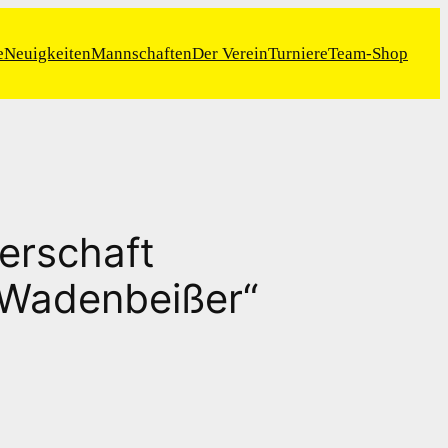
e
Neuigkeiten
Mannschaften
Der Verein
Turniere
Team-Shop
erschaft
 Wadenbeißer“