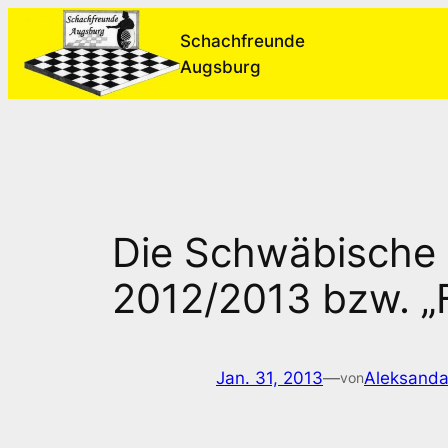
Zum
Schachfreunde
Inhalt
Augsburg
springen
Die Schwäbische 
2012/2013 bzw. „
Jan. 31, 2013
—
Aleksanda
von