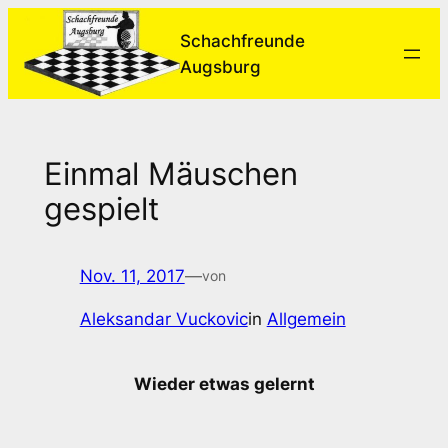
Zum
Schachfreunde
Inhalt
Augsburg
springen
Einmal Mäuschen
gespielt
Nov. 11, 2017
—
von
Aleksandar Vuckovic
in
Allgemein
Wieder etwas gelernt