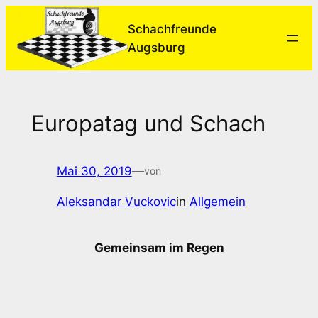
Zum
Schachfreunde
Inhalt
Augsburg
springen
Europatag und Schach
Mai 30, 2019
—
von
Aleksandar Vuckovic
in
Allgemein
Gemeinsam im Regen