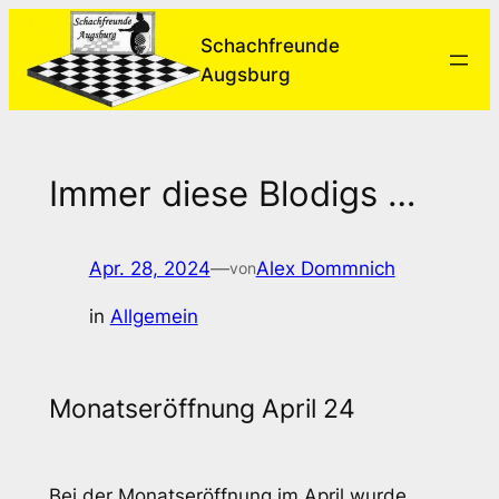
Zum
Schachfreunde
Inhalt
Augsburg
springen
Immer diese Blodigs …
Apr. 28, 2024
—
Alex Dommnich
von
in
Allgemein
Monatseröffnung April 24
Bei der Monatseröffnung im April wurde