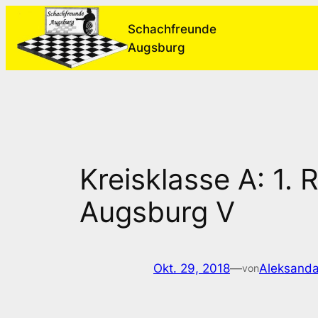
Zum
Schachfreunde
Inhalt
Augsburg
springen
Kreisklasse A: 1.
Augsburg V
Okt. 29, 2018
—
Aleksanda
von