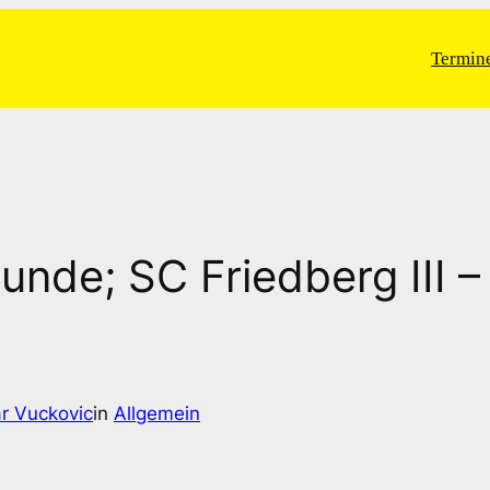
Termin
 Runde; SC Friedberg III
r Vuckovic
in
Allgemein