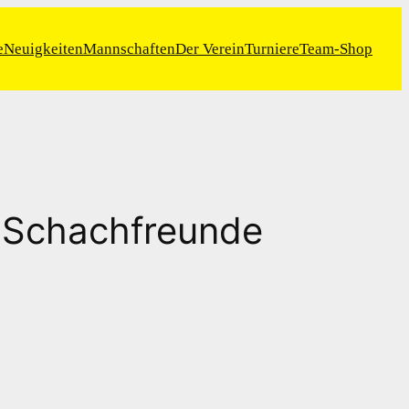
e
Neuigkeiten
Mannschaften
Der Verein
Turniere
Team-Shop
 – Schachfreunde