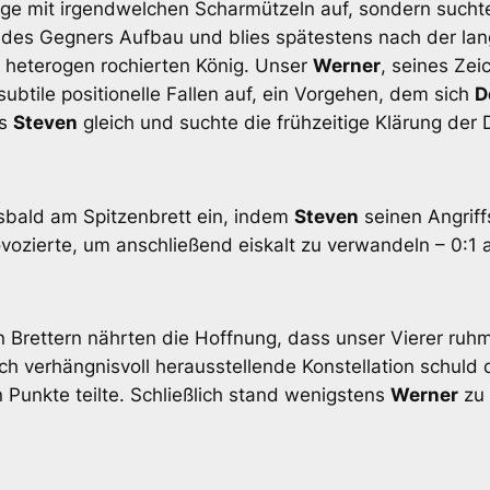
ange mit irgendwelchen Scharmützeln auf, sondern sucht
in des Gegners Aufbau und blies spätestens nach der l
 heterogen rochierten König. Unser
Werner
, seines Zei
subtile positionelle Fallen auf, ein Vorgehen, dem sich
D
es
Steven
gleich und suchte die frühzeitige Klärung der 
lsbald am Spitzenbrett ein, indem
Steven
seinen Angriff
vozierte, um anschließend eiskalt zu verwandeln – 0:1 a
n Brettern nährten die Hoffnung, dass unser Vierer ruh
sich verhängnisvoll herausstellende Konstellation schuld
 Punkte teilte. Schließlich stand wenigstens
Werner
zu 