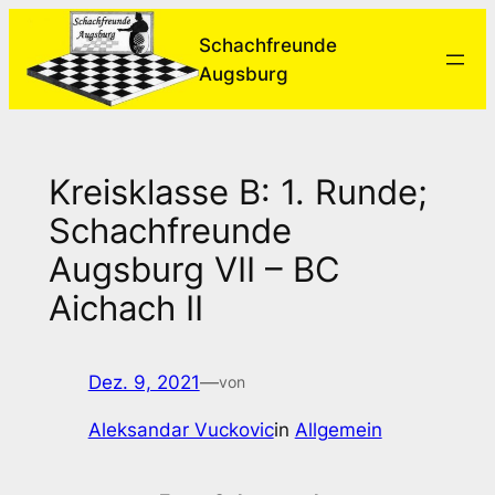
Zum
Schachfreunde
Inhalt
Augsburg
springen
Kreisklasse B: 1. Runde;
Schachfreunde
Augsburg VII – BC
Aichach II
Dez. 9, 2021
—
von
Aleksandar Vuckovic
in
Allgemein