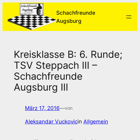
Zum
Schachfreunde
Inhalt
Augsburg
springen
Kreisklasse B: 6. Runde;
TSV Steppach III –
Schachfreunde
Augsburg III
März 17, 2016
—
von
Aleksandar Vuckovic
in
Allgemein