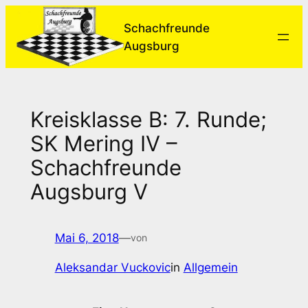
Zum
Schachfreunde
Inhalt
Augsburg
springen
Kreisklasse B: 7. Runde;
SK Mering IV –
Schachfreunde
Augsburg V
Mai 6, 2018
—
von
Aleksandar Vuckovic
in
Allgemein