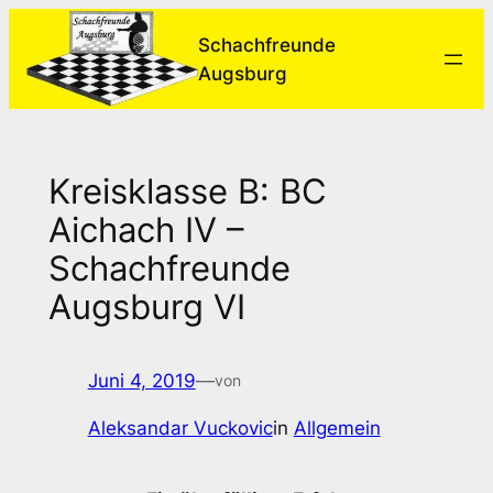
Zum
Schachfreunde
Inhalt
Augsburg
springen
Kreisklasse B: BC
Aichach IV –
Schachfreunde
Augsburg VI
Juni 4, 2019
—
von
Aleksandar Vuckovic
in
Allgemein