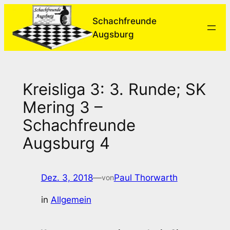
Zum
Schachfreunde
Inhalt
Augsburg
springen
Kreisliga 3: 3. Runde; SK
Mering 3 –
Schachfreunde
Augsburg 4
Dez. 3, 2018
—
Paul Thorwarth
von
in
Allgemein