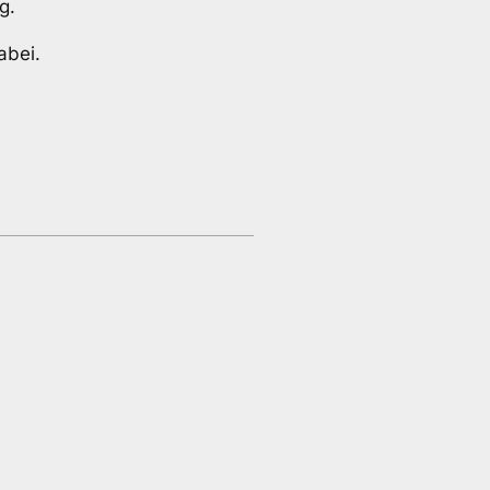
g.
abei.