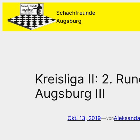
Zum
Schachfreunde
Inhalt
Augsburg
springen
Kreisliga II: 2. 
Augsburg III
Okt. 13, 2019
—
Aleksanda
von