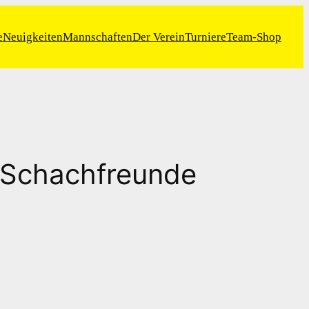
e
Neuigkeiten
Mannschaften
Der Verein
Turniere
Team-Shop
 – Schachfreunde