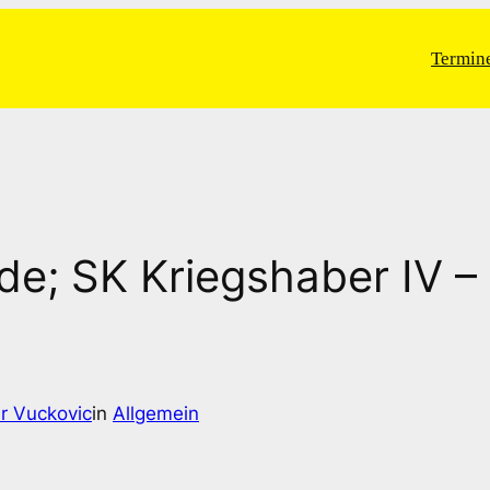
Termin
Runde; SK Kriegshaber IV
r Vuckovic
in
Allgemein