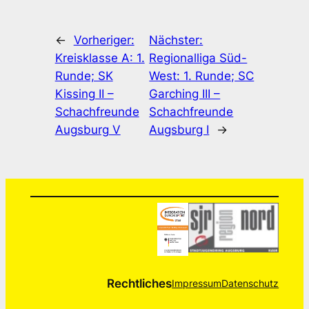
←
Vorheriger:
Nächster:
Kreisklasse A: 1.
Regionalliga Süd-
Runde; SK
West: 1. Runde; SC
Kissing II –
Garching III –
Schachfreunde
Schachfreunde
Augsburg V
Augsburg I
→
Rechtliches
Impressum
Datenschutz