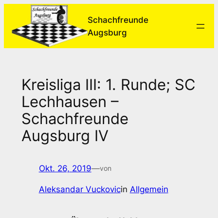
Zum
Schachfreunde
Inhalt
Augsburg
springen
Kreisliga III: 1. Runde; SC
Lechhausen –
Schachfreunde
Augsburg IV
Okt. 26, 2019
—
von
Aleksandar Vuckovic
in
Allgemein