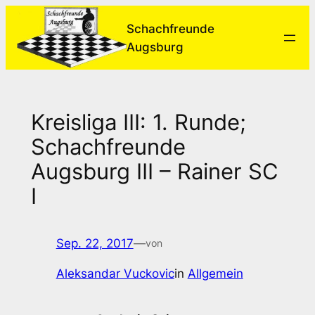
Zum
Schachfreunde
Inhalt
Augsburg
springen
Kreisliga III: 1. Runde;
Schachfreunde
Augsburg III – Rainer SC
I
Sep. 22, 2017
—
von
Aleksandar Vuckovic
in
Allgemein