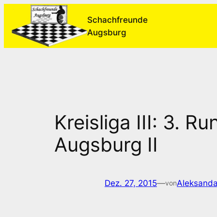
Zum
Schachfreunde
Inhalt
Augsburg
springen
Kreisliga III: 3.
Augsburg II
Dez. 27, 2015
—
Aleksanda
von