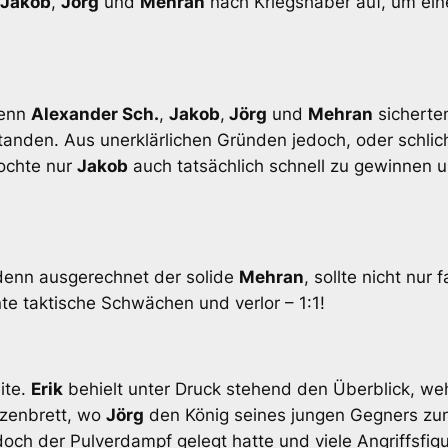
Jakob
,
Jörg
und
Mehran
nach Kriegshaber auf, um eine
denn
Alexander Sch.
,
Jakob
,
Jörg
und
Mehran
sicherten
anden. Aus unerklärlichen Gründen jedoch, oder schlich
mochte nur
Jakob
auch tatsächlich schnell zu gewinnen u
 denn ausgerechnet der solide
Mehran
, sollte nicht nur 
e taktische Schwächen und verlor – 1:1!
ite.
Erik
behielt unter Druck stehend den Überblick, we
tzenbrett, wo
Jörg
den König seines jungen Gegners zun
och der Pulverdampf gelegt hatte und viele Angriffsfi