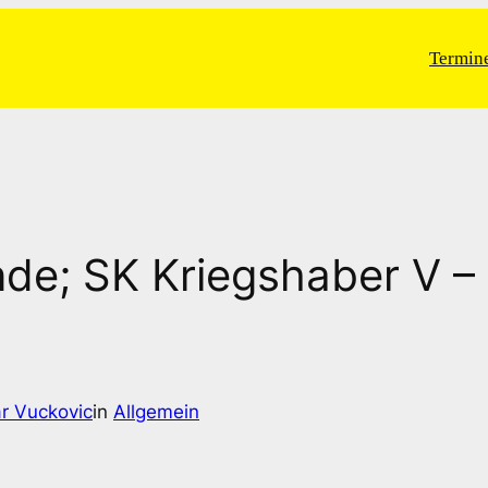
Termin
 Runde; SK Kriegshaber V
r Vuckovic
in
Allgemein