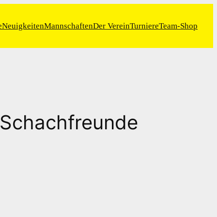
e
Neuigkeiten
Mannschaften
Der Verein
Turniere
Team-Shop
 – Schachfreunde