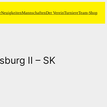
e
Neuigkeiten
Mannschaften
Der Verein
Turniere
Team-Shop
sburg II – SK