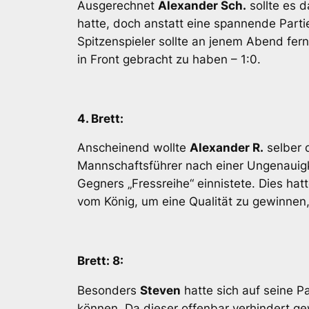
Ausgerechnet
Alexander Sch.
sollte es 
hatte, doch anstatt eine spannende Parti
Spitzenspieler sollte an jenem Abend fer
in Front gebracht zu haben – 1:0.
4. Brett:
Anscheinend wollte
Alexander R.
selber 
Mannschaftsführer nach einer Ungenauigk
Gegners „Fressreihe“ einnistete. Dies hat
vom König, um eine Qualität zu gewinnen, 
Brett: 8:
Besonders
Steven
hatte sich auf seine P
können. Da dieser offenbar verhindert g