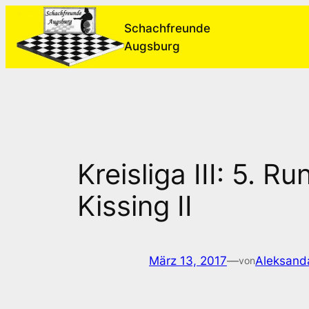
Zum
Schachfreunde
Inhalt
Augsburg
springen
Kreisliga III: 5. 
Kissing II
März 13, 2017
—
Aleksand
von