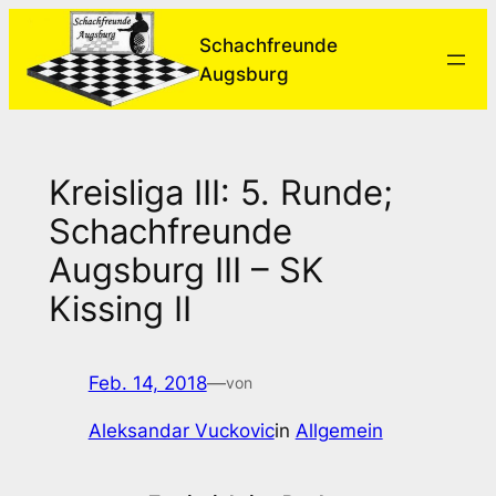
Zum
Schachfreunde
Inhalt
Augsburg
springen
Kreisliga III: 5. Runde;
Schachfreunde
Augsburg III – SK
Kissing II
Feb. 14, 2018
—
von
Aleksandar Vuckovic
in
Allgemein