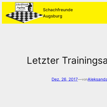
Zum
Schachfreunde
Inhalt
Augsburg
springen
Letzter Training
Dez. 26, 2017
—
Aleksanda
von