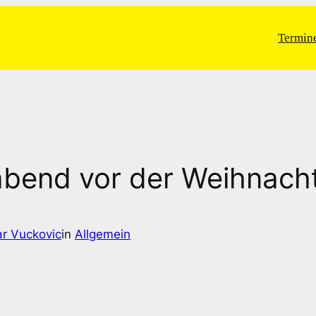
Termin
sabend vor der Weihnac
r Vuckovic
in
Allgemein