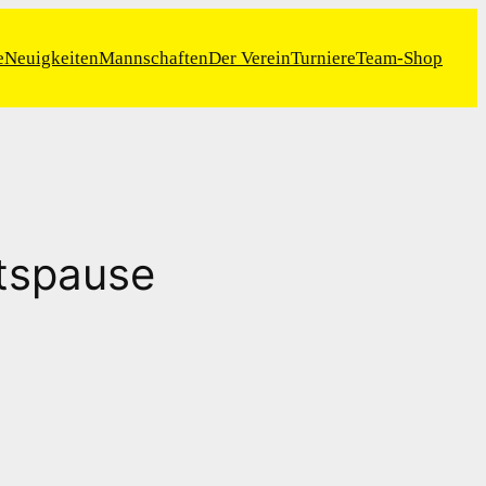
e
Neuigkeiten
Mannschaften
Der Verein
Turniere
Team-Shop
htspause