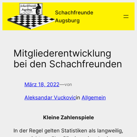
Zum
Schachfreunde
Inhalt
Augsburg
springen
Mitgliederentwicklung
bei den Schachfreunden
März 18, 2022
—
von
Aleksandar Vuckovic
in
Allgemein
Kleine Zahlenspiele
In der Regel gelten Statistiken als langweilig,