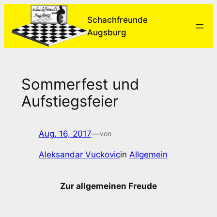
Zum
Schachfreunde
Inhalt
Augsburg
springen
Sommerfest und
Aufstiegsfeier
Aug. 16, 2017
—
von
Aleksandar Vuckovic
in
Allgemein
Zur allgemeinen Freude