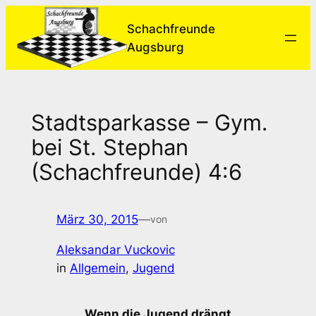
Zum
Schachfreunde
Inhalt
Augsburg
springen
Stadtsparkasse – Gym.
bei St. Stephan
(Schachfreunde) 4:6
März 30, 2015
—
von
Aleksandar Vuckovic
in
Allgemein
, 
Jugend
Wenn die Jugend drängt