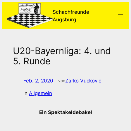
Zum
Schachfreunde
Inhalt
Augsburg
springen
U20-Bayernliga: 4. und
5. Runde
Feb. 2, 2020
—
Zarko Vuckovic
von
in
Allgemein
Ein Spektakeldebakel