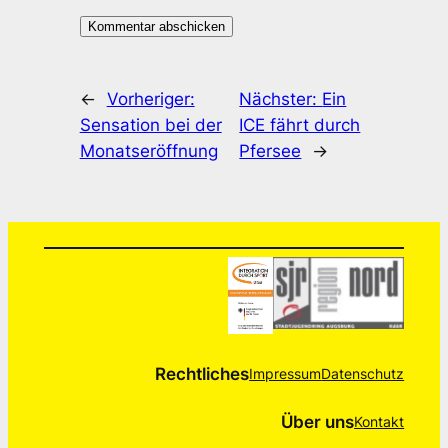
←
Vorheriger:
Nächster:
Ein
Sensation bei der
ICE fährt durch
Monatseröffnung
Pfersee
→
Rechtliches
Impressum
Datenschutz
Über uns
Kontakt