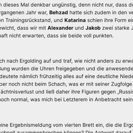
n dieses Mal denkbar ungünstig, denn nicht nur, dass 
ergangenen Jahr war,
Behzad
hatte sich zudem in den 
en Trainingsrückstand, und
Katarina
schien ihre Form ei
Gewicht, dass wir mit
Alexander
und
Jakob
zwei starke 
t nicht erwarten, dass sie beide voll punkten.
h nach Ergolding auf und traf, wie nicht anders zu erw
ßung wurden die Uhren freigegeben und die anwesende
eutete nämlich frühzeitig alles auf eine deutliche Nie
r noch nicht beim Schach, was er mit seiner Zugfolge
dächtnisverlust und ließ daher ihre Figuren gegen „Russ
och normal, was mich bei Letzterem in Anbetracht sein
eine Ergebnismeldung vom vierten Brett ein, die die Erg
schnell zusammenbrechen können? Die Antwort darauf is