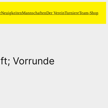
e
Neuigkeiten
Mannschaften
Der Verein
Turniere
Team-Shop
t; Vorrunde