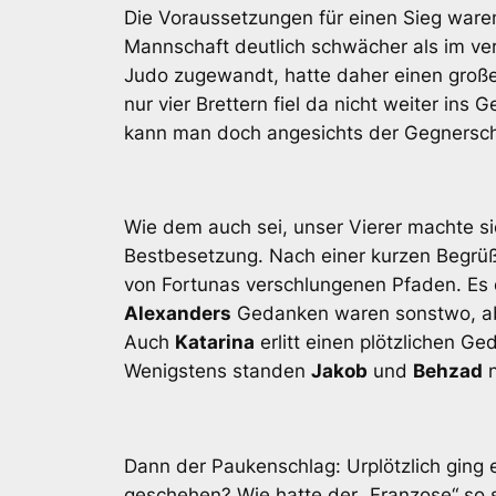
Die Voraussetzungen für einen Sieg ware
Mannschaft deutlich schwächer als im v
Judo zugewandt, hatte daher einen groß
nur vier Brettern fiel da nicht weiter ins 
kann man doch angesichts der Gegnerschaf
Wie dem auch sei, unser Vierer machte sic
Bestbesetzung. Nach einer kurzen Begrü
von Fortunas verschlungenen Pfaden. Es d
Alexanders
Gedanken waren sonstwo, abe
Auch
Katarina
erlitt einen plötzlichen Ge
Wenigstens standen
Jakob
und
Behzad
n
Dann der Paukenschlag: Urplötzlich ging 
geschehen? Wie hatte der „Franzose“ so 