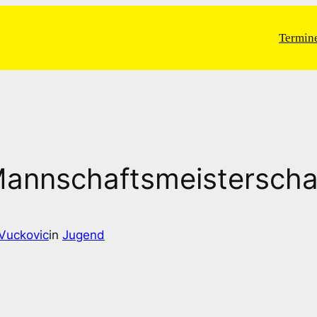
Termin
annschaftsmeisterschaf
Vuckovic
in
Jugend