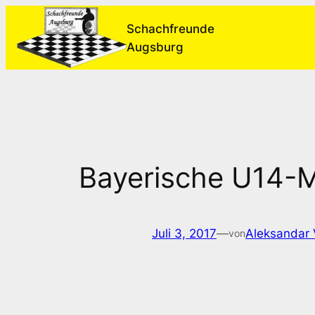
Zum
Schachfreunde
Inhalt
Augsburg
springen
Bayerische U14-M
Juli 3, 2017
—
Aleksandar 
von