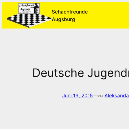
Zum
Schachfreunde
Inhalt
Augsburg
springen
Deutsche Jugendm
Juni 19, 2015
—
Aleksanda
von