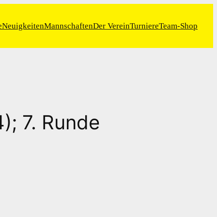
e
Neuigkeiten
Mannschaften
Der Verein
Turniere
Team-Shop
); 7. Runde