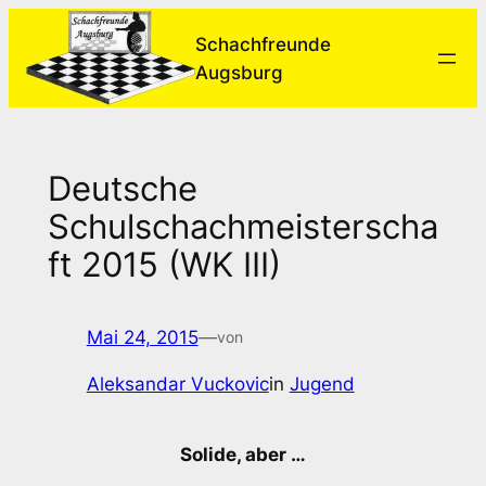
Zum
Schachfreunde
Inhalt
Augsburg
springen
Deutsche
Schulschachmeisterscha
ft 2015 (WK III)
Mai 24, 2015
—
von
Aleksandar Vuckovic
in
Jugend
Solide, aber …