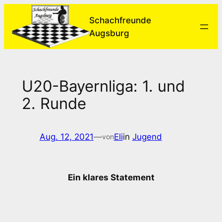
Zum
Schachfreunde
Inhalt
Augsburg
springen
U20-Bayernliga: 1. und
2. Runde
Aug. 12, 2021
—
Eli
in
Jugend
von
Ein klares Statement