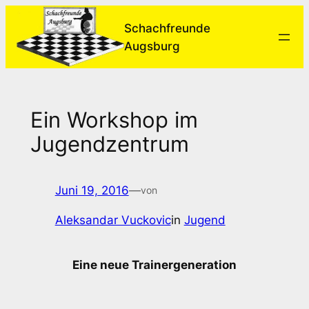
Zum
Schachfreunde
Inhalt
Augsburg
springen
Ein Workshop im
Jugendzentrum
Juni 19, 2016
—
von
Aleksandar Vuckovic
in
Jugend
Eine neue Trainergeneration