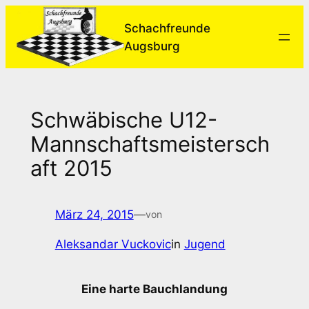
Zum
Schachfreunde
Inhalt
Augsburg
springen
Schwäbische U12-
Mannschaftsmeistersch
aft 2015
März 24, 2015
—
von
Aleksandar Vuckovic
in
Jugend
Eine harte Bauchlandung