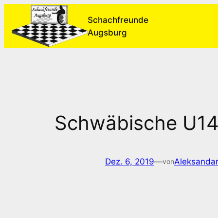
Zum
Schachfreunde
Inhalt
Augsburg
springen
Schwäbische U14-
Dez. 6, 2019
—
Aleksandar
von