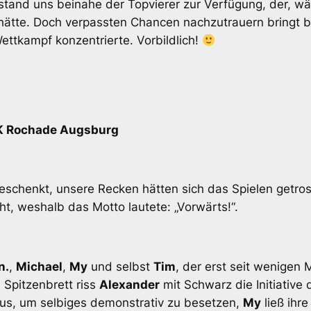
stand uns beinahe der Topvierer zur Verfügung, der, wä
hätte. Doch verpassten Chancen nachzutrauern bringt b
ettkampf konzentrierte. Vorbildlich!
SK Rochade Augsburg
chenkt, unsere Recken hätten sich das Spielen getros
t, weshalb das Motto lautete: „Vorwärts!“.
n.
,
Michael
,
My
und selbst
Tim
, der erst seit wenigen
 Spitzenbrett riss
Alexander
mit Schwarz die Initiative q
us, um selbiges demonstrativ zu besetzen,
My
ließ ihr