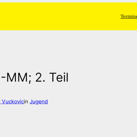
Termin
MM; 2. Teil
 Vuckovic
in
Jugend