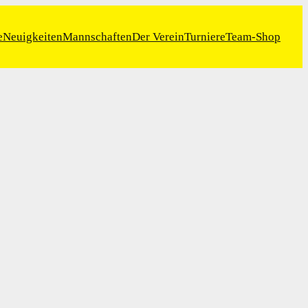
e
Neuigkeiten
Mannschaften
Der Verein
Turniere
Team-Shop