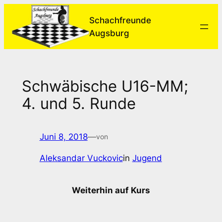
Zum
Schachfreunde
Inhalt
Augsburg
springen
Schwäbische U16-MM;
4. und 5. Runde
Juni 8, 2018
—
von
Aleksandar Vuckovic
in
Jugend
Weiterhin auf Kurs