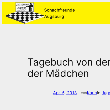
Zum
Schachfreunde
Inhalt
Augsburg
springen
Tagebuch von der
der Mädchen
Apr. 5, 2013
—
Karin
in
Jug
von