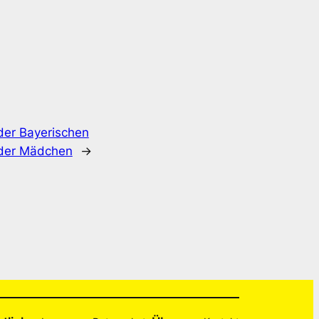
 der Bayerischen
 der Mädchen
→