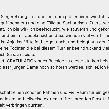
 Siegerehrung. Lea und ihr Team präsentieren wirklich 
griff nehmen) und eine Fülle an Sachpreisen. Zuerst wi
at. Ich bin wirklich beeindruckt, wie souverän und geko
 und bin mir absolut sicher, dass wir noch viel von ihr 
st Anja ins Mittelfeld abgerutscht und belegt nun den 7.
 meine Tochter, die bei diesem Turnier beeindruckend vi
ch Schach spielte.
uptet. GRATULATION nach Buchloe zu dieser starken Leist
ieser jungen Dame noch so hören werden, schließlich kon
rschaft einen schönen Rahmen und viel Raum für ein ge
bstlosen und teilweise extrem kräftezehrenden Einsatz fü
it verbringen durften.