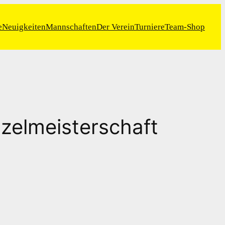
e
Neuigkeiten
Mannschaften
Der Verein
Turniere
Team-Shop
zelmeisterschaft