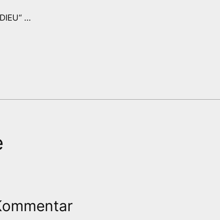
ADIEU“ …
e
 Kommentar