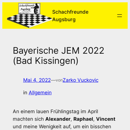
Zum
Schachfreunde
Inhalt
Augsburg
springen
Bayerische JEM 2022
(Bad Kissingen)
Mai 4, 2022
—
Zarko Vuckovic
von
in
Allgemein
An einem lauen Frühlingstag im April
machten sich
Alexander
,
Raphael
,
Vincent
und meine Wenigkeit auf, um ein bisschen