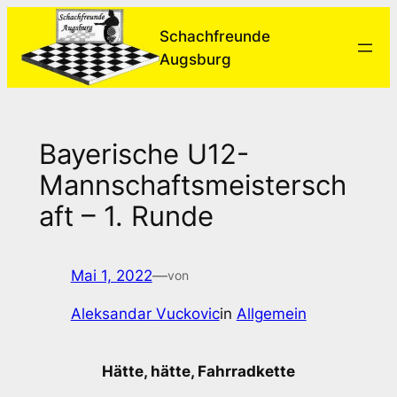
Zum
Schachfreunde
Inhalt
Augsburg
springen
Bayerische U12-
Mannschaftsmeistersch
aft – 1. Runde
Mai 1, 2022
—
von
Aleksandar Vuckovic
in
Allgemein
Hätte, hätte, Fahrradkette